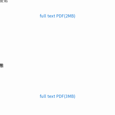
友佑
full text PDF(2MB)
態
full text PDF(3MB)