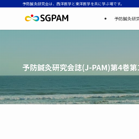
予防鍼灸研究会は、西洋医学と東洋医学を共に学ぶ場です。
予防鍼灸研
予防鍼灸研究会誌(J-PAM)第4巻第