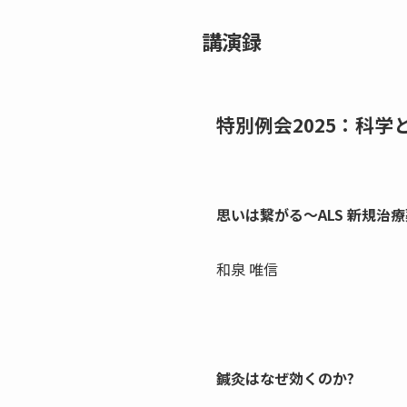
講演録
特別例会2025：科
思いは繋がる～ALS 新規治
和泉 唯信
鍼灸はなぜ効くのか?