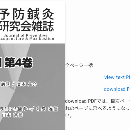
全ページ一括
view text 
download P
download PDFでは、目
れのページに飛べるようになっ
い。