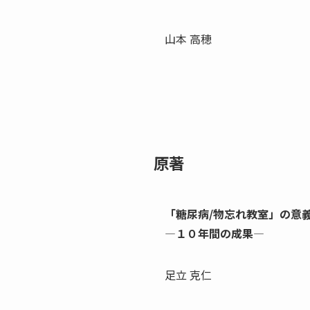
山本 高穂
原著
「糖尿病/物忘れ教室」の意
―１０年間の成果―
足立 克仁