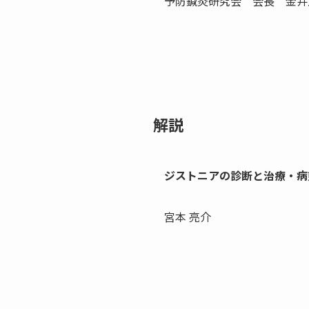
予防鍼灸研究会 会長 金井
解説
ジストニアの診断と治療・病
宮本 亮介